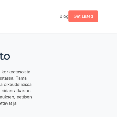
Blog
Get Listed
to
a korkeatasoista
kustassa. Tämä
sa oikeudellisissa
 riidanratkaisun.
emuksen, eettisen
ttavat ja