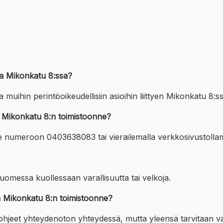
oaa Mikonkatu 8:ssa?
muihin perintöoikeudellisiin asioihin liittyen Mikonkatu 8:s
en Mikonkatu 8:n toimistoonne?
itse numeroon 0403638083 tai vierailemalla verkkosivustolla
 Suomessa kuollessaan varallisuutta tai velkoja.
ten Mikonkatu 8:n toimistoonne?
ohjeet yhteydenoton yhteydessä, mutta yleensä tarvitaan vai