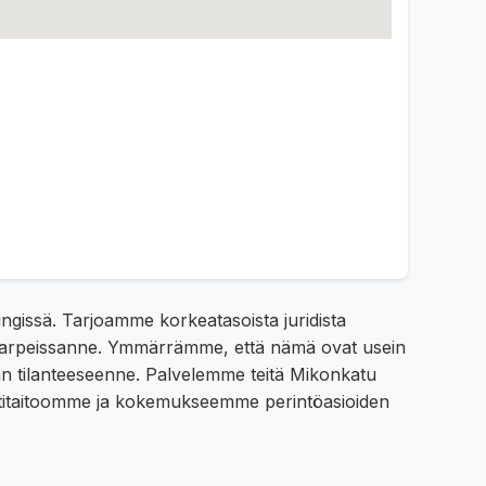
ngissä. Tarjoamme korkeatasoista juridista
issä tarpeissanne. Ymmärrämme, että nämä ovat usein
idän tilanteeseenne. Palvelemme teitä Mikonkatu
ttitaitoomme ja kokemukseemme perintöasioiden