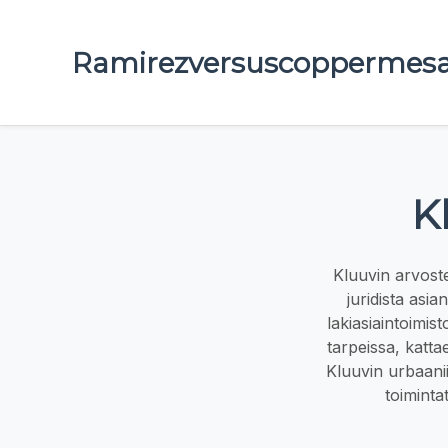
Ramirezversuscoppermes
K
Kluuvin arvoste
juridista asi
lakiasiaintoimist
tarpeissa, katta
Kluuvin urbaanii
toiminta