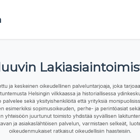
a
luuvin Lakiasiaintoimis
ttu ja keskeinen oikeudellinen palveluntarjoaja, joka tarjoa
antuntemusta Helsingin vilkkaassa ja historiallisessa ydinkes
o palvelee sekä yksityishenkilöitä että yrityksiä monipuolisis
en esimerkiksi sopimusoikeuden, perhe- ja perintöasiat sekä
n yhteisöön juurtunut toimisto yhdistää syvällisen lakitunt
tavan ja asiakaslähtöisen palvelun, varmistaen selkeät, luote
oikeudenmukaiset ratkaisut oikeudellisiin haasteisiin.