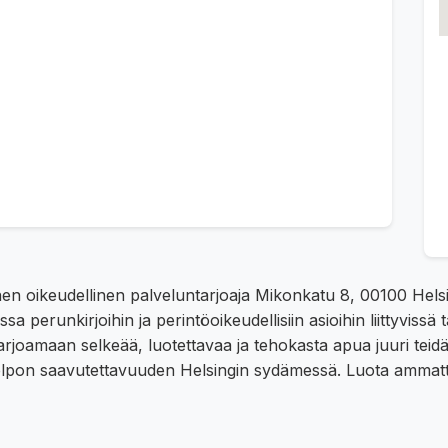
nen oikeudellinen palveluntarjoaja Mikonkatu 8, 00100 Helsi
ssa perunkirjoihin ja perintöoikeudellisiin asioihin liittyv
e tarjoamaan selkeää, luotettavaa ja tehokasta apua juuri te
 helpon saavutettavuuden Helsingin sydämessä. Luota amma