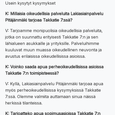
Usein kysytyt kysymykset
K: Millaisia oikeudellisia palveluita Lakiasiainpalvelu
Pitäjänmäki tarjoaa Takkatie 7:ssä?
V: Tarjoamme monipuolisia oikeudellisia palveluita,
jotka on suunnattu erityisesti Takkatie 7:n ja sen
lähialueen asukkaille ja yrityksille. Palveluihimme
kuuluvat muun muassa oikeudellinen neuvonta ja
avustus erilaisissa oikeudellisissa asioissa.
K: Voinko saada apua perheoikeudellisissa asioissa
Takkatie 7:n toimipisteessä?
V: Kyllä, Lakiasiainpalvelu Pitäjänmäki tarjoaa apua
myös perheoikeudellisissa kysymyksissä Takkatie
7:ssä. Olemme valmiita auttamaan sinua näissä
herkissä tilanteissa.
K: Tarjoatteko apua sopimusasioissa Takkatie 7:n