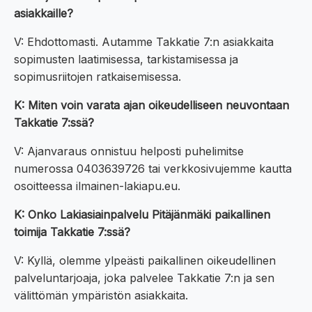
asiakkaille?
V: Ehdottomasti. Autamme Takkatie 7:n asiakkaita
sopimusten laatimisessa, tarkistamisessa ja
sopimusriitojen ratkaisemisessa.
K: Miten voin varata ajan oikeudelliseen neuvontaan
Takkatie 7:ssä?
V: Ajanvaraus onnistuu helposti puhelimitse
numerossa 0403639726 tai verkkosivujemme kautta
osoitteessa ilmainen-lakiapu.eu.
K: Onko Lakiasiainpalvelu Pitäjänmäki paikallinen
toimija Takkatie 7:ssä?
V: Kyllä, olemme ylpeästi paikallinen oikeudellinen
palveluntarjoaja, joka palvelee Takkatie 7:n ja sen
välittömän ympäristön asiakkaita.