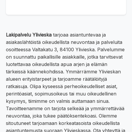
Lakipalvelu Ylivieska
tarjoaa asiantuntevaa ja
asiakaslähtöistä oikeudellista neuvontaa ja palveluita
osoitteessa Valtakatu 3, 84100 Ylivieska. Palvelumme
on suunnattu paikallisille asiakkaille, jotka tarvitsevat
luotettavaa oikeudellista apua arjen ja elämän
tärkeissä käännekohdissa. Ymmärrämme Ylivieskan
alueen erityistarpeet ja tarjoamme räätälöityjä
ratkaisuja. Olipa kyseessä perheoikeudelliset asiat,
perintöasiat, sopimusoikeus tai muu oikeudellinen
kysymys, tiimimme on valmis auttamaan sinua.
Tavoitteenamme on tarjota selkeää ja ymmärrettävää
neuvontaa, joka tukee päätöksentekoasi. Olemme
sitoutuneet tarjoamaan korkeatasoista oikeudellista
asiantuntemusta suoraan Ylivieskassa. Ota yhteyttä ja