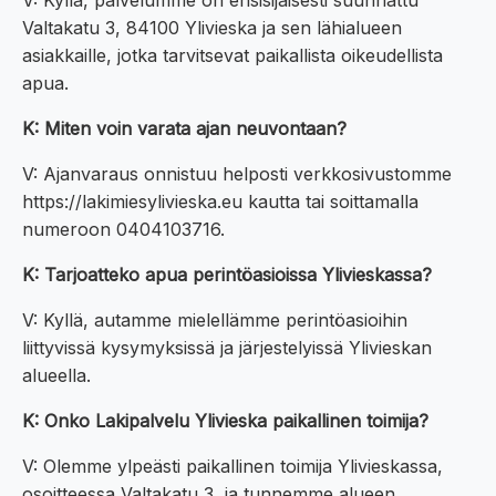
V: Kyllä, palvelumme on ensisijaisesti suunnattu
Valtakatu 3, 84100 Ylivieska ja sen lähialueen
asiakkaille, jotka tarvitsevat paikallista oikeudellista
apua.
K: Miten voin varata ajan neuvontaan?
V: Ajanvaraus onnistuu helposti verkkosivustomme
https://lakimiesylivieska.eu kautta tai soittamalla
numeroon 0404103716.
K: Tarjoatteko apua perintöasioissa Ylivieskassa?
V: Kyllä, autamme mielellämme perintöasioihin
liittyvissä kysymyksissä ja järjestelyissä Ylivieskan
alueella.
K: Onko Lakipalvelu Ylivieska paikallinen toimija?
V: Olemme ylpeästi paikallinen toimija Ylivieskassa,
osoitteessa Valtakatu 3, ja tunnemme alueen